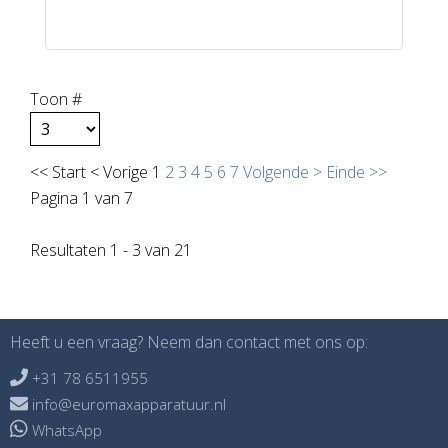
Toon #
<<
Start
<
Vorige
1
2
3
4
5
6
7
Volgende
>
Einde
>>
Pagina 1 van 7
Resultaten 1 - 3 van 21
Heeft u een vraag? Neem dan contact met ons op:

+31 78 6511955

info@euromaxapparatuur.nl
WhatsApp