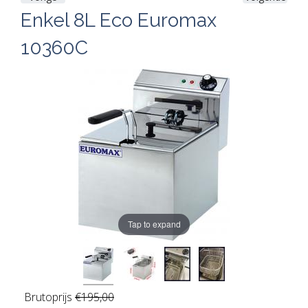
Enkel 8L Eco Euromax
10360C
Tap to expand
Brutoprijs
€195,00