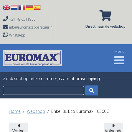

+31 78 6511955

Direct naar de webshop
info@euromaxapparatuur.nl
WhatsApp
Zoek snel op artikelnummer, naam of omschrijving
Home
Webshop
Enkel 8L Eco Euromax 10360C
Vorige
Volgende