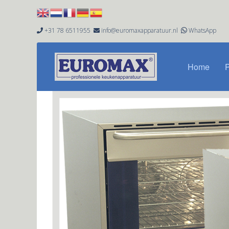
+31 78 6511955
info@euromaxapparatuur.nl
WhatsApp


Home