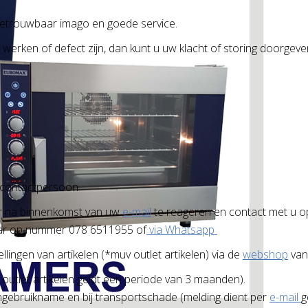
betrouwbaar imago en goede service.
rken of defect zijn, dan kunt u uw klacht of storing doorgeve
contactpersoon
ur na binnenkomst van uw
e-mail
te reageren en contact met u o
baar op nummer 078 6511955 of
via Whatsapp
ingen van artikelen (*muv outlet artikelen) via de
webshop
van 
utlet artikelen geldt een periode van 3 maanden).
 ingebruikname en bij transportschade (melding dient per
e-mail
g