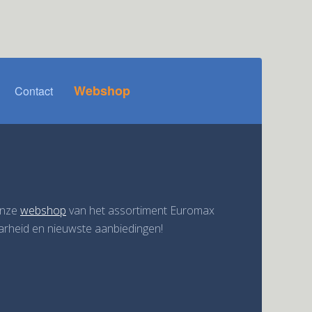
Webshop
Contact
onze
webshop
van het assortiment Euromax
aarheid en nieuwste aanbiedingen!