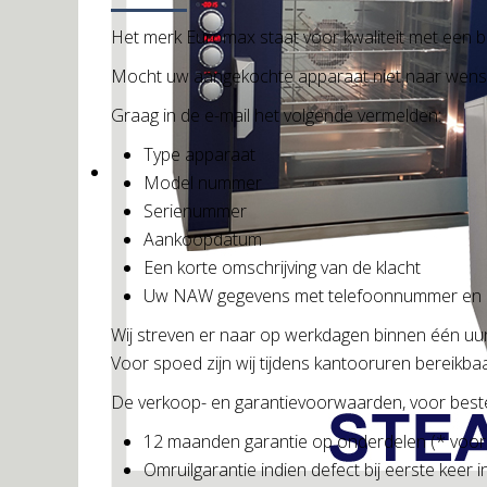
Het merk Euromax staat voor kwaliteit met een 
Mocht uw aangekochte apparaat niet naar wens we
Graag in de e-mail het volgende vermelden:
Type apparaat
Model nummer
Serienummer
Aankoopdatum
Een korte omschrijving van de klacht
Uw NAW gegevens met telefoonnummer en 
Wij streven er naar op werkdagen binnen één u
Voor spoed zijn wij tijdens kantooruren bereik
De verkoop- en garantievoorwaarden, voor bestell
12 maanden garantie op onderdelen (* voor o
Omruilgarantie indien defect bij eerste keer