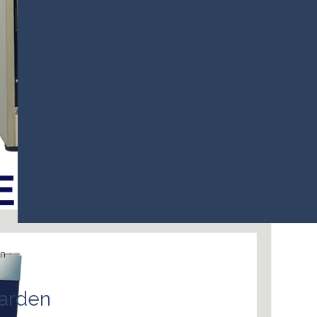
en
aarden