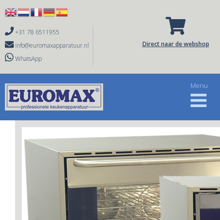

+31 78 6511955

Direct naar de webshop
info@euromaxapparatuur.nl
WhatsApp