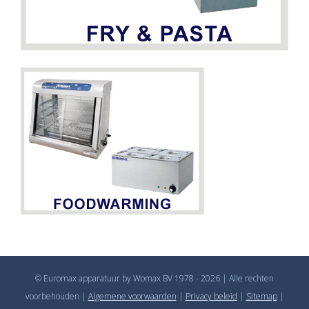
DETAILS
© Euromax apparatuur by Womax BV 1978 - 2026 | Alle rechten
voorbehouden |
Algemene voorwaarden
|
Privacy beleid
|
Sitemap
|