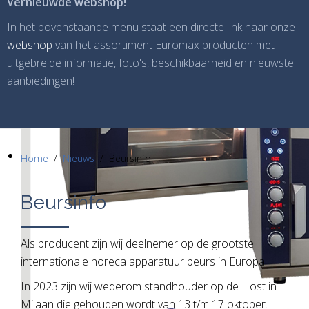
Vernieuwde webshop!
In het bovenstaande menu staat een directe link naar onze
webshop
van het assortiment Euromax producten met
uitgebreide informatie, foto's, beschikbaarheid en nieuwste
aanbiedingen!
Home
Nieuws
Beursinfo
Beursinfo
Als producent zijn wij deelnemer op de grootste
internationale horeca apparatuur beurs in Europa.
In 2023 zijn wij wederom standhouder op de Host in
Milaan die gehouden wordt van 13 t/m 17 oktober.