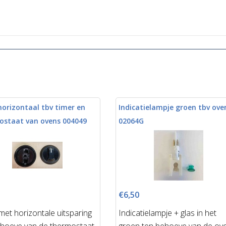
orizontaal tbv timer en
Indicatielampje groen tbv ove
ostaat van ovens 004049
02064G
€6,50
et horizontale uitsparing
Indicatielampje + glas in het
ehoeve van de thermostaat
groen ten behoeve van de ov