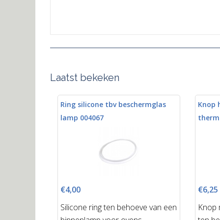
Laatst bekeken
Ring silicone tbv beschermglas
Knop h
lamp 004067
therm
€4,00
€6,25
Silicone ring ten behoeve van een
Knop m
binnenlamp voor ovens.
ten b