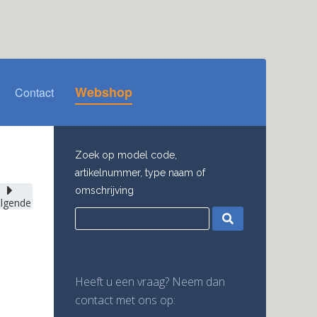
Webshop
Contact
Zoek op model code,
artikelnummer, type naam of
omschrijving
lgende
Heeft u een vraag? Neem dan
contact met ons op: