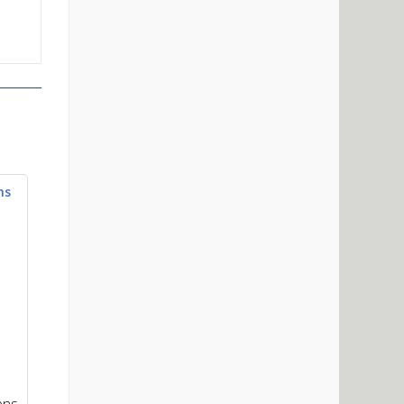
ns
ens