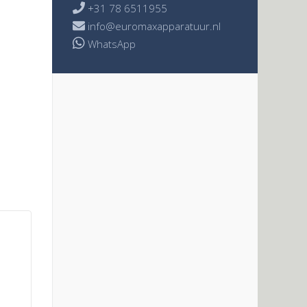

+31 78 6511955

info@euromaxapparatuur.nl
WhatsApp