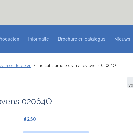
Producten
Informatie
Brochure en catalogus
Nieuws
Oven onderdelen
Indicatielampje oranje tbv ovens 02064O
Vo
v ovens 02064O
€6,50