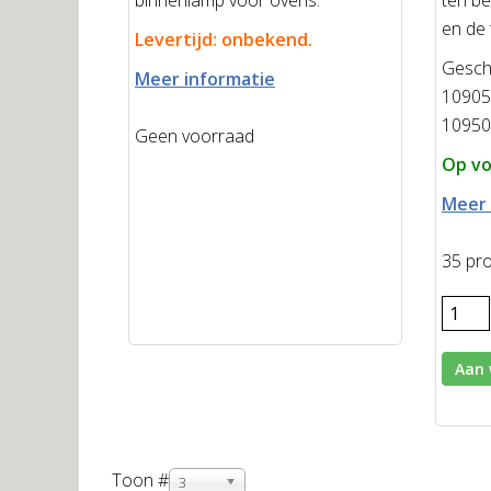
en de 
Levertijd: onbekend.
Geschi
Meer informatie
10905
10950
Geen voorraad
Op vo
Meer 
35 pr
Aan 
Toon #
3