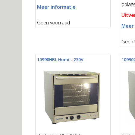
oplag
Meer informatie
Uitve
Geen voorraad
Meer 
Geen 
10990HBL Humi - 230V
10990