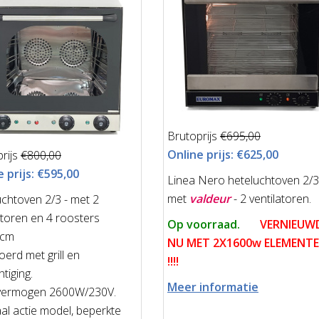
Brutoprijs
€695,00
Online prijs:
€625,00
rijs
€800,00
 prijs:
€595,00
Linea Nero heteluchtoven 2/3
met
valdeur
- 2 ventilatoren.
chtoven 2/3 - met 2
atoren en 4 roosters
Op voorraad.
VERNIEUW
1cm
NU MET 2X1600w ELEMENT
oerd met grill en
!!!!
tiging.
Meer informatie
vermogen 2600W/230V.
al actie model, beperkte