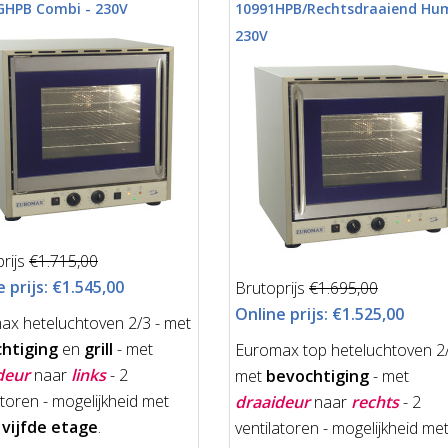
GHPB Combi - 230V
10991HPB/Rechtsdraaiend Hum
230V
rijs
€1.715,00
 prijs:
€1.545,00
Brutoprijs
€1.695,00
Online prijs:
€1.525,00
ax heteluchtoven 2/3 - met
htiging
en
grill
- met
Euromax top heteluchtoven 2/
deur
naar
links
- 2
met
bevochtiging
- met
atoren - mogelijkheid met
draaideur
naar
rechts
- 2
 vijfde etage
.
ventilatoren - mogelijkheid me