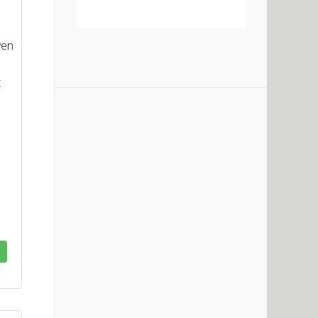
–
Aan winkelwagen toevoegen
ven
t