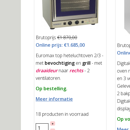
Brutoprijs
€1.870,00
Online prijs:
€1.685,00
Brutop
Online
Euromax top heteluchtoven 2/3 -
met
bevochtiging
en
grill
- met
Digita
draaideur
naar
rechts
- 2
oven m
ventilatoren.
en 3 
Geleve
Op bestelling.
2 bakp
Meer informatie
Digita
displa
18 producten in voorraad
Op vo
+
Meer 