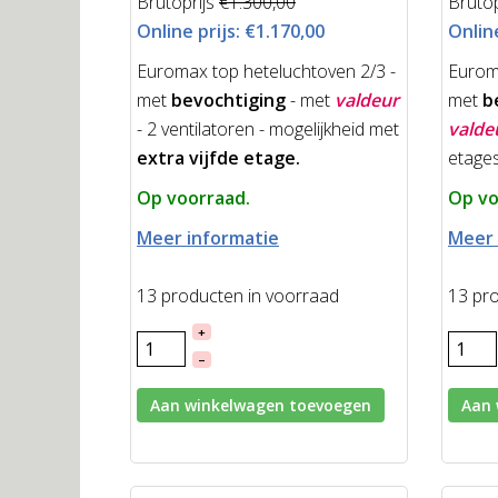
Brutoprijs
€1.300,00
Brutop
Online prijs:
€1.170,00
Online
Euromax top heteluchtoven 2/3 -
Eurom
met
bevochtiging
- met
valdeur
met
be
- 2 ventilatoren - mogelijkheid met
valde
extra
vijfde etage.
etages
Op voorraad.
Op vo
Meer informatie
Meer 
13 producten in voorraad
13 pr
+
–
Aan winkelwagen toevoegen
Aan 