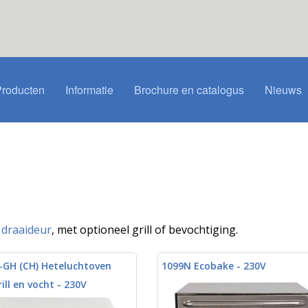
Producten
Informatie
Brochure en catalogus
Nieuws
f
draaideur
, met optioneel grill of bevochtiging.
-GH (CH) Heteluchtoven
1099N Ecobake - 230V
ill en vocht - 230V