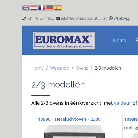
+31 78 6511955
info@euromaxapparatuur.nl
WhatsApp


Home
Home
Webshop
Ovens
2/3 modellen
2/3 modellen
Alle 2/3 ovens in één overzicht, met
valdeur
o
1099CH Heteluchtoven - 230V
1099N
met gr