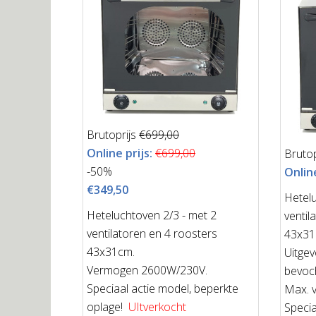
Brutoprijs
€699,00
Online prijs:
€699,00
Brutop
-50%
Online
€349,50
Hetelu
Heteluchtoven 2/3 - met 2
ventil
ventilatoren en 4 roosters
43x3
43x31cm.
Uitgev
Vermogen 2600W/230V.
bevoch
Speciaal actie model, beperkte
Max. 
oplage!
UItverkocht
Specia