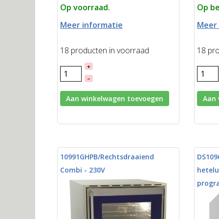
Op voorraad.
Op be
Meer informatie
Meer 
18 producten in voorraad
18 pr
+
–
Aan winkelwagen toevoegen
Aan 
10991GHPB/Rechtsdraaiend
DS1096
Combi - 230V
hetel
progr