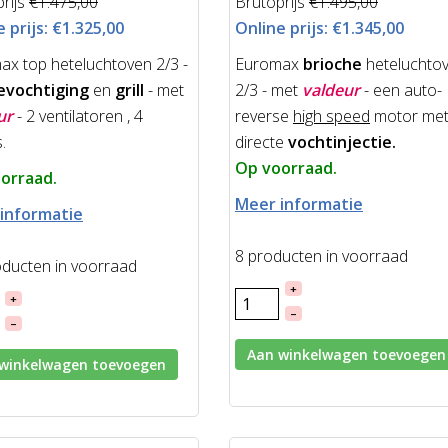
rijs
€1.475,00
Brutoprijs
€1.495,00
 prijs:
€1.325,00
Online prijs:
€1.345,00
ax top heteluchtoven 2/3 -
Euromax
brioche
heteluchto
vochtiging
en
grill
- met
2/3 - met
valdeur
- een auto-
ur
- 2 ventilatoren , 4
reverse
high speed
motor me
.
directe
vochtinjectie.
Op voorraad.
orraad.
Meer informatie
informatie
8 producten in voorraad
oducten in voorraad
+
+
–
–
Aan winkelwagen toevoegen
winkelwagen toevoegen