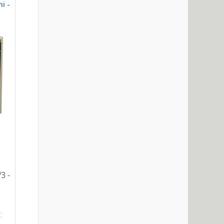
i -
3 -
t