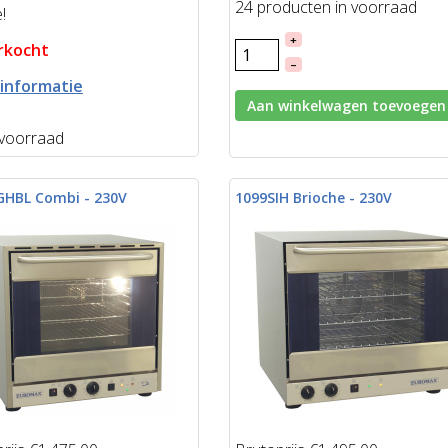
24 producten in voorraad
e!
+
rkocht
–
informatie
Aan winkelwagen toevoegen
voorraad
GHBL Combi - 230V
1099SIH Brioche - 230V