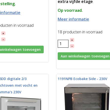
extra vijfde etage
.
stelling.
Op voorraad.
informatie
Meer informatie
oducten in voorraad
18 producten in voorraad
+
–
+
–
winkelwagen toevoegen
Aan winkelwagen toevoegen
DD digitale 2/3
1191NPB Ecobake Side - 230V
uchtoven met vocht en
amma's 230V