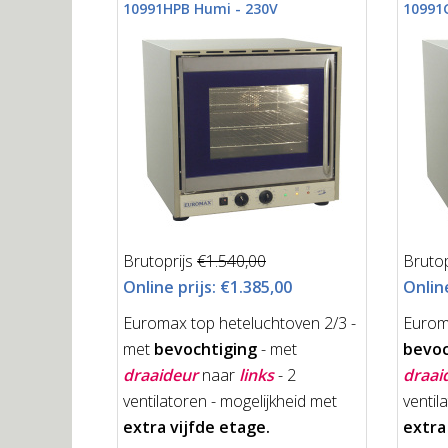
10991HPB Humi - 230V
10991
Brutoprijs
€1.540,00
Brutop
Online prijs:
€1.385,00
Online
Euromax top heteluchtoven 2/3 -
Eurom
met
bevochtiging
- met
bevoc
draaideur
naar
links
- 2
draai
ventilatoren - mogelijkheid met
ventil
extra vijfde etage.
extra