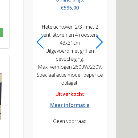
€1.685,00
€595,00
Online prijs:
Linea Nero heteluchtoven 2/3
-50%
€1.395,00
- met
draaideur
naar
links
-
2
Heteluchtoven 2/3 - met 2
ventilatoren.
€349,50
ventilatoren en 4 roosters
bevochtiging
grill
Op voorraad.
draaideur
43x31cm
rechts
Uitgevoerd met grill en
Meer informatie
bevochtiging.
Op bestelling.
Max. vermogen 2600W/230V.
12 producten in voorraad
Speciaal actie model, beperkte
+
oplage!
–
Uitverkocht
Op voorraad.
UItverkocht
+
Aan winkelwagen toevoegen
Meer informatie
–
Aan winkelwagen toevoegen
Geen voorraad
+