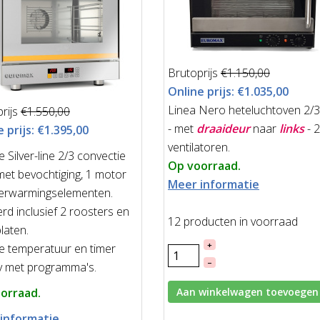
Brutoprijs
€1.150,00
Online prijs:
€1.035,00
Linea Nero heteluchtoven 2/3
rijs
€1.550,00
- met
draaideur
naar
links
-
2
 prijs:
€1.395,00
ventilatoren.
le Silver-line 2/3 convectie
Op voorraad.
et bevochtiging, 1 motor
Meer informatie
verwarmingselementen.
rd inclusief 2 roosters en
12 producten in voorraad
laten.
+
le temperatuur en timer
–
y met programma's.
orraad.
Aan winkelwagen toevoegen
informatie