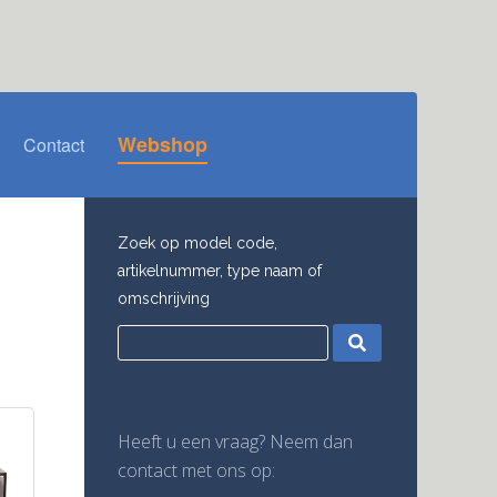
Webshop
Contact
Zoek op model code,
artikelnummer, type naam of
omschrijving
Heeft u een vraag? Neem dan
contact met ons op: