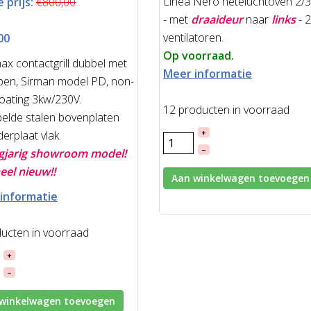
Linea Nero heteluchtoven 2/3
 prijs:
€800,00
- met
draaideur
naar
links
-
2
ventilatoren.
00
Op voorraad.
x contactgrill dubbel met
Meer informatie
pen, Sirman model PD, non-
coating 3kw/230V.
12 producten in voorraad
elde stalen bovenplaten
+
erplaat vlak.
–
gjarig showroom model!
eel nieuw!!
Aan winkelwagen toevoegen
informatie
ducten in voorraad
+
–
winkelwagen toevoegen