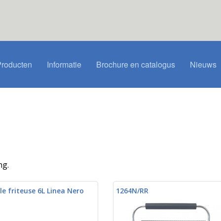
Producten
Informatie
Brochure en catalogus
Nieuws
ng.
e friteuse 6L Linea Nero
1264N/RR