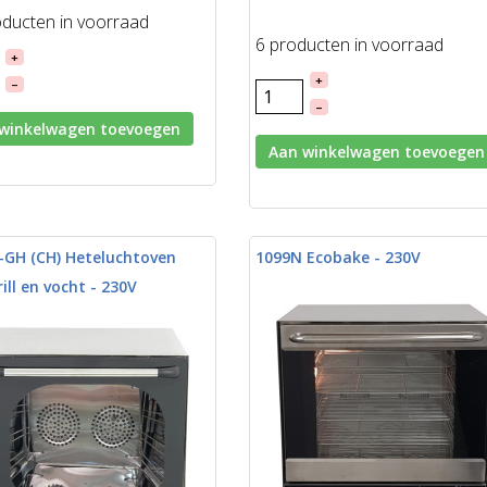
oducten in voorraad
6 producten in voorraad
+
+
–
–
winkelwagen toevoegen
Aan winkelwagen toevoegen
-GH (CH) Heteluchtoven
1099N Ecobake - 230V
ill en vocht - 230V