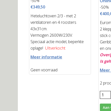
-50%
Online
€349,50
-50%
€400,
Heteluchtoven 2/3 - met 2
ventilatoren en 4 roosters
Euroma
43x31cm.
2 klep
Vermogen 2600W/230V.
stick 
Speciaal actie model, beperkte
Geribb
oplage!
UItverkocht
en ond
Overi
Meer informatie
Is geh
Geen voorraad
Meer 
2 pro
Aan 