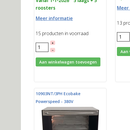
Vanaf 1-1-2026 5 laags + 5
roosters
Meer 
Meer informatie
13 pr
15 producten in voorraad
+
–
Aan 
Aan winkelwagen toevoegen
10903NT/3PH Ecobake
Powerspeed - 380V