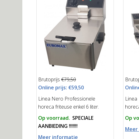
Brutoprijs
€79,50
Brutop
Online prijs:
€59,50
Online
Linea Nero Professionele
Linea
horeca friteuse enkel 6 liter.
horeca
Op voorraad.
SPECIALE
Op vo
AANBIEDING !!!!!!!
Meer 
Meer informatie