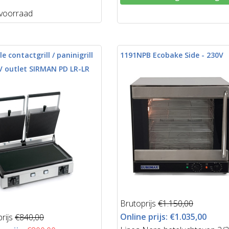
voorraad
e contactgrill / paninigrill
1191NPB Ecobake Side - 230V
V outlet SIRMAN PD LR-LR
Brutoprijs
€1.150,00
Online prijs:
€1.035,00
rijs
€840,00