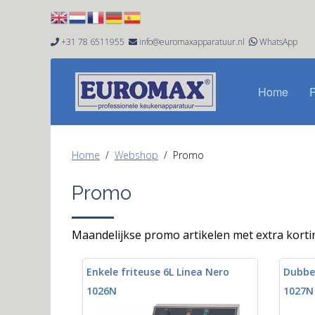
+31 78 6511955
info@euromaxapparatuur.nl
WhatsApp


Home
Home
Webshop
Promo
Promo
Maandelijkse promo artikelen met extra korti
Enkele friteuse 6L Linea Nero
Dubbel
1026N
1027N