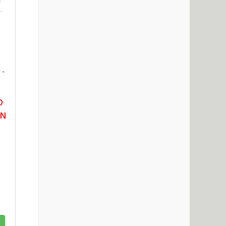
 -
D
EN