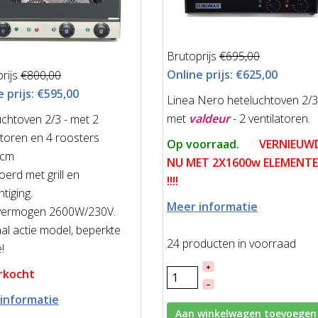
Brutoprijs
€695,00
Online prijs:
€625,00
rijs
€800,00
 prijs:
€595,00
Linea Nero heteluchtoven 2/3
met
valdeur
- 2 ventilatoren.
chtoven 2/3 - met 2
atoren en 4 roosters
Op voorraad.
VERNIEUW
1cm
NU MET 2X1600w ELEMENT
oerd met grill en
!!!!
tiging.
Meer informatie
vermogen 2600W/230V.
al actie model, beperkte
24 producten in voorraad
e!
+
rkocht
–
informatie
Aan winkelwagen toevoegen