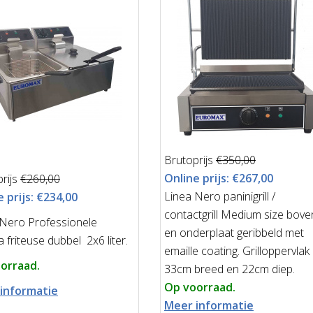
Brutoprijs
€350,00
Online prijs:
€267,00
rijs
€260,00
Linea Nero paninigrill /
 prijs:
€234,00
contactgrill Medium size bove
 Nero Professionele
en onderplaat geribbeld met
 friteuse dubbel 2x6 liter.
emaille coating. Grilloppervlak
orraad.
33cm breed en 22cm diep.
Op voorraad.
informatie
Meer informatie