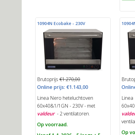
10904N Ecobake - 230V
10904
Brutoprijs
€1.270,00
Brutop
Online prijs:
€1.143,00
Online
Linea Nero heteluchtoven
Linea
60x40&1/1GN - 230V - met
60x40
valdeur
- 2 ventilatoren.
valde
ventil
Op voorraad.
Op vo