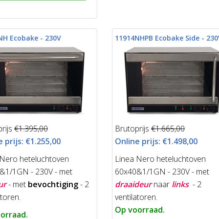
NH Ecobake - 230V
11914NHPB Ecobake Side - 230
rijs
€1.395,00
Brutoprijs
€1.665,00
 prijs:
€1.255,00
Online prijs:
€1.498,00
 Nero heteluchtoven
Linea Nero heteluchtoven
&1/1GN - 230V - met
60x40&1/1GN - 230V - met
ur
- met
bevochtiging
- 2
draaideur
naar
links
- 2
atoren.
ventilatoren.
Op voorraad.
orraad.