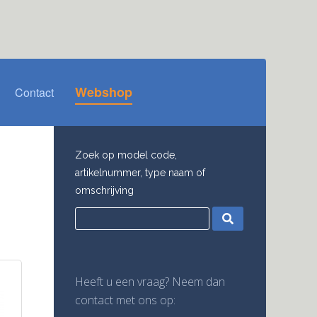
Webshop
Contact
Zoek op model code,
artikelnummer, type naam of
omschrijving
Heeft u een vraag? Neem dan
contact met ons op: