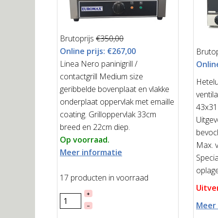
Brutoprijs
€350,00
Online prijs:
€267,00
Brutop
Linea Nero paninigrill /
Online
contactgrill Medium size
Hetelu
geribbelde bovenplaat en vlakke
ventil
onderplaat oppervlak met emaille
43x3
coating. Grilloppervlak 33cm
Uitgev
breed en 22cm diep.
bevoch
Op voorraad.
Max. 
Meer informatie
Specia
oplag
17 producten in voorraad
Uitve
+
Meer 
–