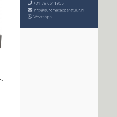

+31 78 6511955

info@euromaxapparatuur.nl
WhatsApp
n-