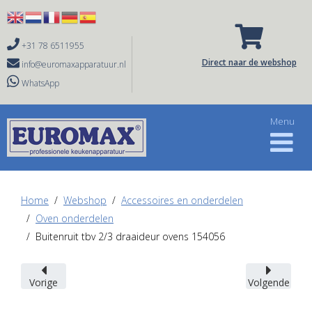

+31 78 6511955

Direct naar de webshop
info@euromaxapparatuur.nl
WhatsApp
Home
Webshop
Accessoires en onderdelen
Oven onderdelen
Buitenruit tbv 2/3 draaideur ovens 154056
Vorige
Volgende