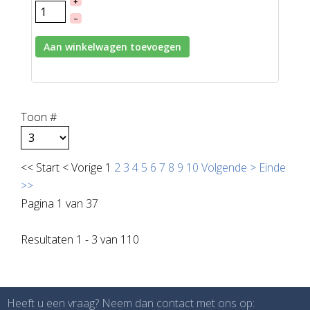
+
–
Aan winkelwagen toevoegen
Toon #
<<
Start
<
Vorige
1
2
3
4
5
6
7
8
9
10
Volgende
>
Einde
>>
Pagina 1 van 37
Resultaten 1 - 3 van 110
Heeft u een vraag? Neem dan contact met ons op: