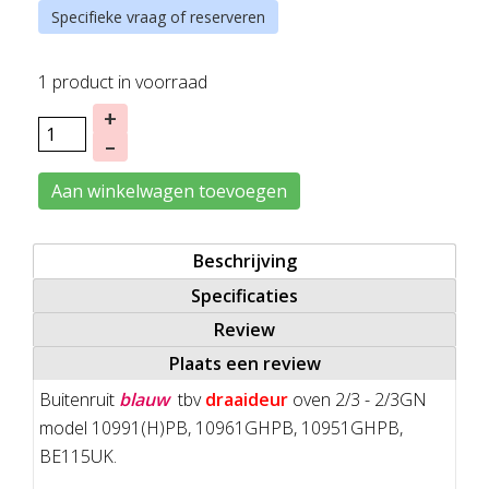
Specifieke vraag of reserveren
1 product in voorraad
+
–
Aan winkelwagen toevoegen
Beschrijving
Specificaties
Review
Plaats een review
Buitenruit
blauw
tbv
draaideur
oven 2/3 - 2/3GN
model 10991(H)PB, 10961GHPB, 10951GHPB,
BE115UK.